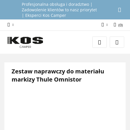
Profesjonalna obsługa i doradztwo |
Zadowolenie klientów to nasz priorytet
| Eksperci Kos Camper
(
0
)
Zaloguj się
Załóż konto
Dodaj zgłoszenie
Zgody cookies
Zestaw naprawczy do materiału
markizy Thule Omnistor