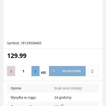
Symbol:
18129058465
129.99
DO KOSZYKA
szt.
Do
Opinie
brak ocen
(dodaj)
przechow
Wysyłka w ciągu
24 godziny