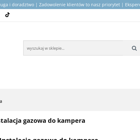
ługa i doradztwo | Zadowolenie klientów to nasz priorytet | Ekspe
TOP PRODUKTY DLA KAMPERÓW
MONTAŻ I SERWIS
ICZNE
KONTAKT
O NAS
 KAMPERÓW
MONTAŻ I SERWIS
WSPARCIE TECH
a
stalacja gazowa do kampera