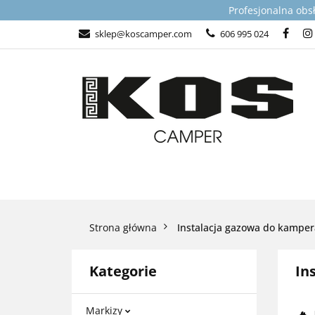
Profesjonalna obs
KATEGORIE
sklep@koscamper.com
606 995 024
WSPARCIE TECHN
KATEGORIE
TOP PRODUKTY DLA
Strona główna
Instalacja gazowa do kamper
Kategorie
In
Markizy