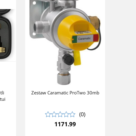
li
Zestaw Caramatic ProTwo 30mb
tui
(0)
1171.99