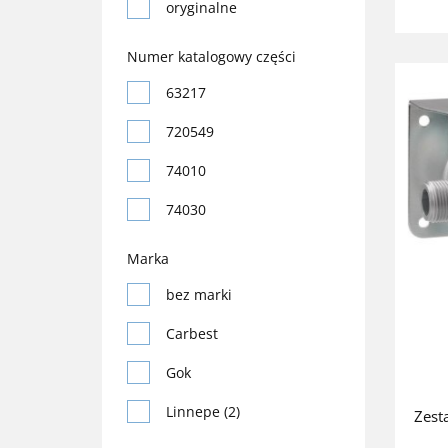
oryginalne
Numer katalogowy części
63217
720549
74010
74030
74031
Marka
740333
bez marki
740343
Carbest
75017
Gok
75089
Linnepe (2)
Zest
75230