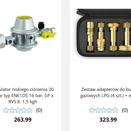
lator niskiego ciśnienia 30
Zestaw adapterów do but
r typ EN61DS 16 bar, GF x
gazowych LPG (4 szt.) + e
RVS 8. 1,5 kgh
(0)
(0)
263.99
323.99