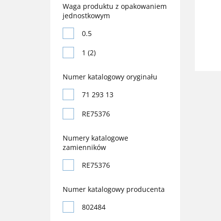
Reimo
Waga produktu z opakowaniem
jednostkowym
75354
Reimo (2)
0.5
75515
1 (2)
75516
802482
Numer katalogowy oryginału
FR87191
71 293 13
RE75375
RE75376
RE75376
Numery katalogowe
zamienników
RE75376
Numer katalogowy producenta
802484