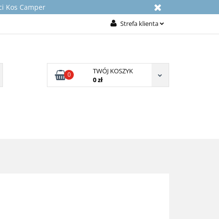
rci Kos Camper
Strefa klienta
Zaloguj się
Załóż konto
TWÓJ KOSZYK
Dodaj zgłoszenie
0
0 zł
Zgody cookies
NICZNE
KONTAKT
O NAS