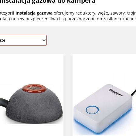
 Instalacja gazowa do kampera
ategorii
Instalacja gazowa
oferujemy reduktory, węże, zawory, trój
łniają normy bezpieczeństwa i są przeznaczone do zasilania kuch