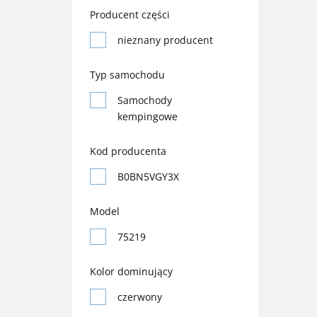
Producent części
nieznany producent
Typ samochodu
Samochody
kempingowe
Kod producenta
B0BN5VGY3X
Model
75219
Kolor dominujący
czerwony