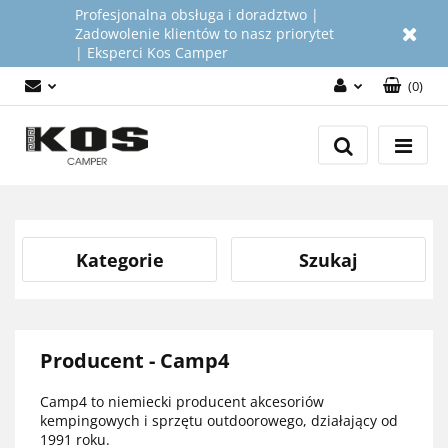
Profesjonalna obsługa i doradztwo |
Zadowolenie klientów to nasz priorytet
| Eksperci Kos Camper
(
0
)
Zaloguj się
Załóż konto
Dodaj zgłoszenie
Zgody cookies
Kategorie
Szukaj
Producent - Camp4
Camp4 to niemiecki producent akcesoriów
kempingowych i sprzętu outdoorowego, działający od
1991 roku.