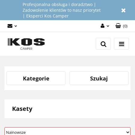
Profesjonalna obsługa i doradztwo |
Zadowolenie klientów to nasz priorytet
| Eksperci Kos Camper
(
0
)
Zaloguj się
Załóż konto
Dodaj zgłoszenie
Zgody cookies
Kategorie
Szukaj
Kasety