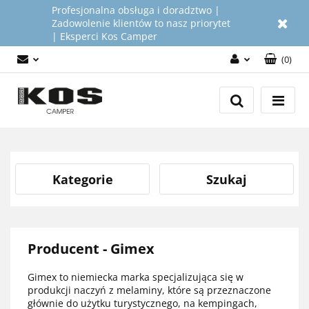
Profesjonalna obsługa i doradztwo |
Zadowolenie klientów to nasz priorytet
| Eksperci Kos Camper
(
0
)
Zaloguj się
Załóż konto
Dodaj zgłoszenie
Zgody cookies
Kategorie
Szukaj
Producent - Gimex
Gimex to niemiecka marka specjalizująca się w
produkcji naczyń z melaminy, które są przeznaczone
głównie do użytku turystycznego, na kempingach,