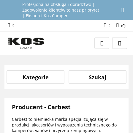
Profesjonalna obsługa i doradztwo |
Zadowolenie klientów to nasz priorytet
| Eksperci Kos Camper
(
0
)
Zaloguj się
Załóż konto
Dodaj zgłoszenie
Zgody cookies
Kategorie
Szukaj
Producent - Carbest
Carbest to niemiecka marka specjalizująca się w
produkcji akcesoriów i wyposażenia technicznego do
kamperów, vanów i przyczep kempingowych.