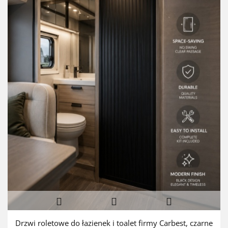
Drzwi roletowe do łazienek i toalet firmy Carbest, czarne