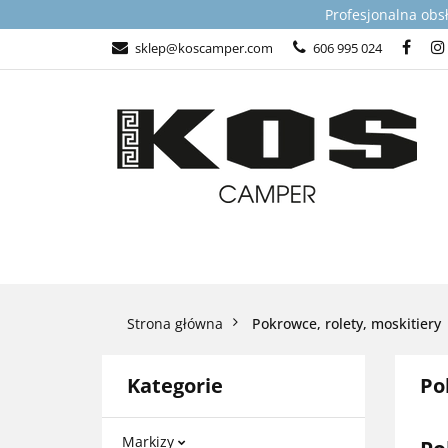
Profesjonalna obs
KATEGORIE
sklep@koscamper.com
606 995 024
WSPARCIE TECHN
KATEGORIE
TOP PRODUKTY DLA
Strona główna
Pokrowce, rolety, moskitiery
Kategorie
Po
Markizy