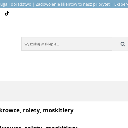
ługa i doradztwo | Zadowolenie klientów to nasz priorytet | Ekspe
TOP PRODUKTY DLA KAMPERÓW
MONTAŻ I SERWIS
ICZNE
KONTAKT
O NAS
 KAMPERÓW
MONTAŻ I SERWIS
WSPARCIE TECH
krowce, rolety, moskitiery