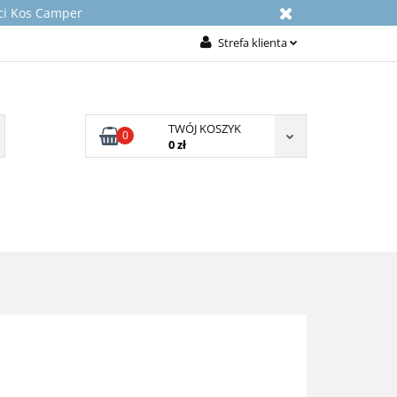
rci Kos Camper
Strefa klienta
Zaloguj się
Załóż konto
TWÓJ KOSZYK
Dodaj zgłoszenie
0
0 zł
Zgody cookies
NICZNE
KONTAKT
O NAS