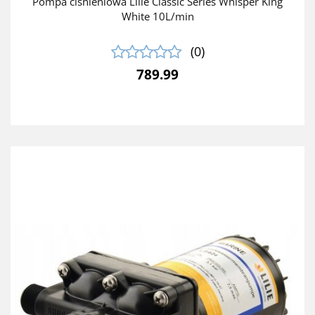
Pompa ciśnieniowa Lilie Classic Series Whisper King
White 10L/min
(0)
789.99