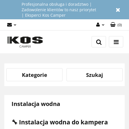
Profesjonalna obsługa i doradztwo |
Zadowolenie klientów to nasz priorytet
| Eksperci Kos Camper
(
0
)
Zaloguj się
Załóż konto
Dodaj zgłoszenie
Zgody cookies
Kategorie
Szukaj
Instalacja wodna
🔧 Instalacja wodna do kampera