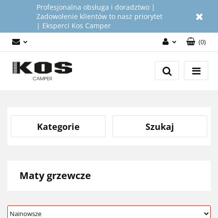
Profesjonalna obsługa i doradztwo |
Zadowolenie klientów to nasz priorytet
| Eksperci Kos Camper
(
0
)
Zaloguj się
Załóż konto
Dodaj zgłoszenie
Zgody cookies
Kategorie
Szukaj
Maty grzewcze