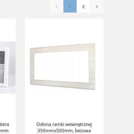
1
2
tiera
Osłona ramki wewnętrznej
50mm
350mmx500mm, beżowa