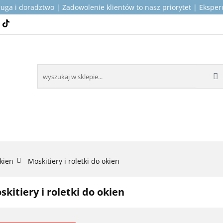
ługa i doradztwo | Zadowolenie klientów to nasz priorytet | Ekspe
OP PRODUKTY DLA KAMPERÓW
MONTAŻ I SERWIS
ICZNE
KONTAKT
O NAS
KAMPERÓW
MONTAŻ I SERWIS
WSPARCIE TECH
okien
Moskitiery i roletki do okien
skitiery i roletki do okien