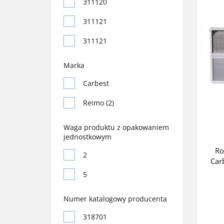
311120
311121
311121
31800150
Marka
31800160
Carbest
318711
Reimo (2)
318711
Waga produktu z opakowaniem
jednostkowym
318811
Ro
2
318811
Car
5
318871
318901
Numer katalogowy producenta
318901
318701