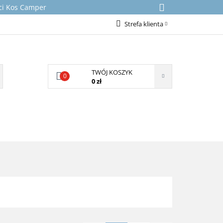
rci Kos Camper
Strefa klienta
Zaloguj się
Załóż konto
TWÓJ KOSZYK
Dodaj zgłoszenie
0
0 zł
Zgody cookies
NICZNE
KONTAKT
O NAS