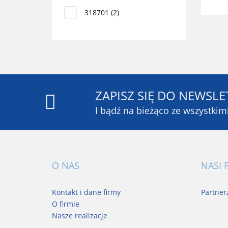
318902
318701 (2)
318902
318951
318952
319111
ZAPISZ SIĘ DO NEWSLE
I bądź na bieżąco ze wszystki
319111
O NAS
NASI 
Kontakt i dane firmy
Partner
O firmie
Nasze realizacje