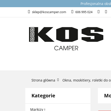
Profesjonalna obs
KATEGORIE
T
sklep@koscamper.com
606 995 024
WSPARCIE TECHN
KATEGORIE
TOP PRODUKTY DLA 
Strona główna
Okna, moskitiery, roletki do 
Kategorie
Mo
Markizy