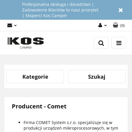
Profesjonalna obsługa i doradztwo |
Zadowolenie klientów to nasz priorytet
| Eksperci Kos Camper
(
0
)
Zaloguj się
Załóż konto
Dodaj zgłoszenie
Zgody cookies
Kategorie
Szukaj
Producent - Comet
Firma COMET System s.r.o.
specjalizuje się w
produkcji urządzeń mikroprocesorowych, w tym