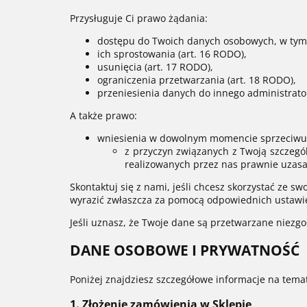
Przysługuje Ci prawo żądania:
dostępu do Twoich danych osobowych, w tym uzy
ich sprostowania (art. 16 RODO),
usunięcia (art. 17 RODO),
ograniczenia przetwarzania (art. 18 RODO),
przeniesienia danych do innego administrator
A także prawo:
wniesienia w dowolnym momencie sprzeciwu
z przyczyn związanych z Twoją szczegól
realizowanych przez nas prawnie uzasad
Skontaktuj się z nami, jeśli chcesz skorzystać ze 
wyrazić zwłaszcza za pomocą odpowiednich ustawie
Jeśli uznasz, że Twoje dane są przetwarzane niez
DANE OSOBOWE I PRYWATNOŚĆ
Poniżej znajdziesz szczegółowe informacje na tem
1. Złożenie zamówienia w Sklepie