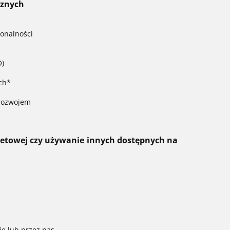
cznych
jonalności
O)
ch*
 rozwojem
ernetowej czy używanie innych dostępnych na
e lub przez nas