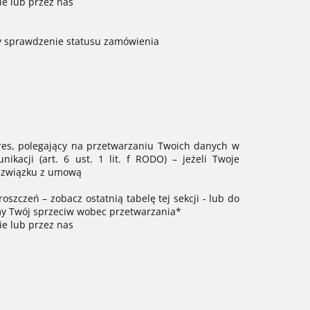
e lub przez nas
czy sprawdzenie statusu zamówienia
res, polegający na przetwarzaniu Twoich danych w
kacji (art. 6 ust. 1 lit. f RODO) – jeżeli Twoje
a związku z umową
szczeń – zobacz ostatnią tabelę tej sekcji - lub do
 Twój sprzeciw wobec przetwarzania*
e lub przez nas