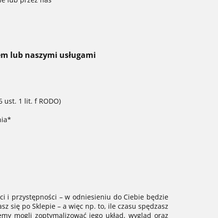
pem lub naszymi usługami
st. 1 lit. f RODO)
nia*
i i przystępności – w odniesieniu do Ciebie będzie
z się po Sklepie – a więc np. to, ile czasu spędzasz
emy mogli zoptymalizować jego układ, wygląd oraz