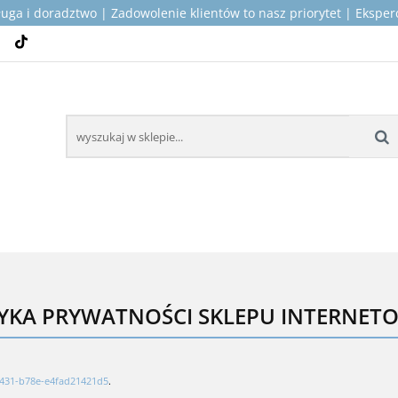
ługa i doradztwo | Zadowolenie klientów to nasz priorytet | Ekspe
TOP PRODUKTY DLA KAMPERÓW
MONTAŻ I SERWIS
ICZNE
KONTAKT
O NAS
 KAMPERÓW
MONTAŻ I SERWIS
WSPARCIE TECH
YKA PRYWATNOŚCI SKLEPU INTERNE
431-b78e-e4fad21421d5
.