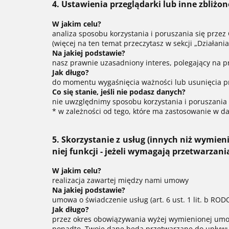
4. Ustawienia przeglądarki lub inne zbliżo
W jakim celu?
analiza sposobu korzystania i poruszania się przez 
(więcej na ten temat przeczytasz w sekcji „Działania 
Na jakiej podstawie?
nasz prawnie uzasadniony interes, polegający na pr
Jak długo?
do momentu wygaśnięcia ważności lub usunięcia pr
Co się stanie, jeśli nie podasz danych?
nie uwzględnimy sposobu korzystania i poruszania 
* w zależności od tego, które ma zastosowanie w 
5. Skorzystanie z usług (innych niż wymien
niej funkcji - jeżeli wymagają przetwarzan
W jakim celu?
realizacja zawartej między nami umowy
Na jakiej podstawie?
umowa o świadczenie usług (art. 6 ust. 1 lit. b ROD
Jak długo?
przez okres obowiązywania wyżej wymienionej um
ponadto, Twoje dane będą przetwarzane do upływu 