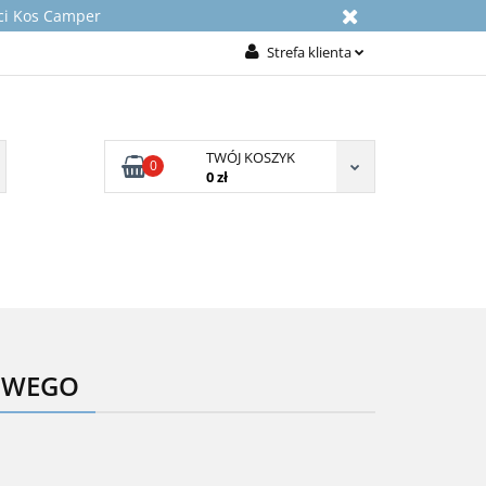
rci Kos Camper
Strefa klienta
Zaloguj się
Załóż konto
TWÓJ KOSZYK
Dodaj zgłoszenie
0
0 zł
Zgody cookies
NICZNE
KONTAKT
O NAS
TOWEGO