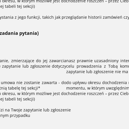
okresu, w którym możliwe jest dochodzenie roszczeń – przez Ciebi
 tabeli tej sekcji)
ystania z jego funkcji, takich jak przeglądanie historii zamówień 
 zadania pytania)
ie, zmierzające do jej zawarcia
nasz prawnie uzasadniony inte
e zapytanie lub zgłoszenie dotyczy
celu prowadzenia z Tobą komuni
zapytanie lub zgłoszenie nie m
i umowa nie zostanie zawarta - do
do upływu okresu dochodzenia ro
ią tabelę tej sekcji*
momentu, w którym uwzględnimy
okresu, w którym możliwe jest dochodzenie roszczeń – przez Ciebi
 tabeli tej sekcji)
zi na Twoje zapytanie lub zgłoszenie
danym przypadku