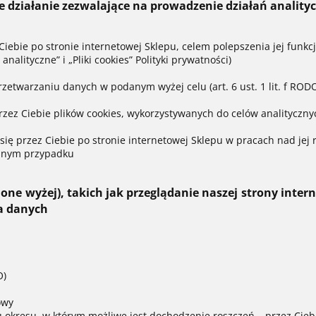
ne działanie zezwalające na prowadzenie działań anality
Ciebie po stronie internetowej Sklepu, celem polepszenia jej funkc
analityczne” i „Pliki cookies” Polityki prywatności)
zetwarzaniu danych w podanym wyżej celu (art. 6 ust. 1 lit. f ROD
zez Ciebie plików cookies, wykorzystywanych do celów analityczny
się przez Ciebie po stronie internetowej Sklepu w pracach nad jej
danym przypadku
ione wyżej), takich jak przeglądanie naszej strony int
ia danych
O)
owy
okresu, w którym możliwe jest dochodzenie roszczeń – przez Ciebi