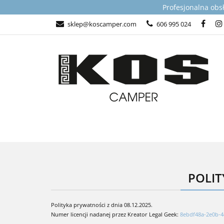
Profesjonalna obs
KATEGORIE
sklep@koscamper.com
606 995 024
WSPARCIE TECHN
KATEGORIE
TOP PRODUKTY DLA
POLIT
Polityka prywatności z dnia 08.12.2025.
Numer licencji nadanej przez Kreator Legal Geek:
8ebdf48a-2e0b-4