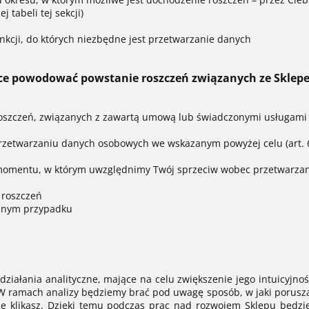
 tabeli tej sekcji)
unkcji, do których niezbędne jest przetwarzanie danych
gące powodować powstanie roszczeń związanych ze Skle
roszczeń, związanych z zawartą umową lub świadczonymi usługami
rzetwarzaniu danych osobowych we wskazanym powyżej celu (art. 6 u
momentu, w którym uwzględnimy Twój sprzeciw wobec przetwarza
 roszczeń
danym przypadku
iałania analityczne, mające na celu zwiększenie jego intuicyjnośc
a. W ramach analizy będziemy brać pod uwagę sposób, w jaki poruszas
pie klikasz. Dzięki temu podczas prac nad rozwojem Sklepu będzi