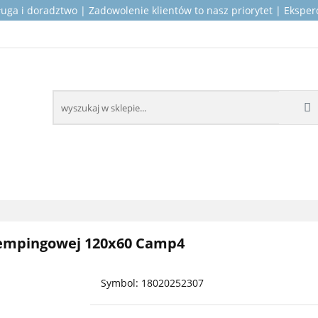
ługa i doradztwo | Zadowolenie klientów to nasz priorytet | Ekspe
OP PRODUKTY DLA KAMPERÓW
MONTAŻ I SERWIS
ICZNE
KONTAKT
O NAS
KAMPERÓW
MONTAŻ I SERWIS
WSPARCIE TECH
 kempingowej 120x60 Camp4
Symbol:
18020252307