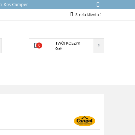
rci Kos Camper
Strefa klienta
Zaloguj się
Załóż konto
TWÓJ KOSZYK
0
Dodaj zgłoszenie
0 zł
Zgody cookies
NICZNE
KONTAKT
O NAS