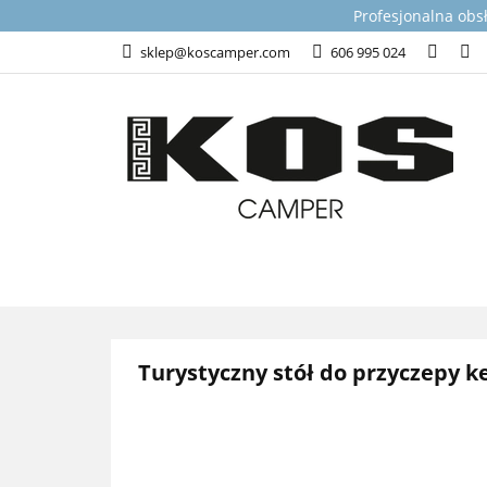
Profesjonalna obs
KATEGORIE
T
sklep@koscamper.com
606 995 024
WSPARCIE TECHN
KATEGORIE
TOP PRODUKTY DLA 
Turystyczny stół do przyczepy