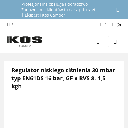
Profesjonalna obsługa i doradztwo |
Zadowolenie klientów to nasz priorytet
| Eksperci Kos Camper
(
0
)
Zaloguj się
Załóż konto
Dodaj zgłoszenie
Zgody cookies
Regulator niskiego ciśnienia 30 mbar
typ EN61DS 16 bar, GF x RVS 8. 1,5
kgh