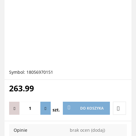
Symbol:
18056970151
263.99
DO KOSZYKA
szt.
Do
Opinie
brak ocen
(dodaj)
przechow