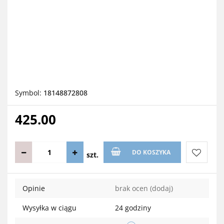
Symbol:
18148872808
425.00
DO KOSZYKA
szt.
Do
Opinie
brak ocen
(dodaj)
przechow
Wysyłka w ciągu
24 godziny