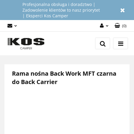
Profesjonalna obsługa i doradztwo |
Zadowolenie klientów to nasz priorytet
| Eksperci Kos Camper
(
0
)
Zaloguj się
Załóż konto
Dodaj zgłoszenie
Zgody cookies
Rama nośna Back Work MFT czarna
do Back Carrier