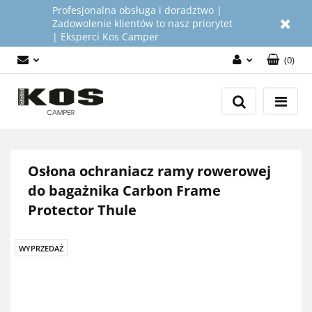
Profesjonalna obsługa i doradztwo |
Zadowolenie klientów to nasz priorytet
| Eksperci Kos Camper
(
0
)
Zaloguj się
Załóż konto
Dodaj zgłoszenie
Zgody cookies
Osłona ochraniacz ramy rowerowej
do bagażnika Carbon Frame
Protector Thule
WYPRZEDAŻ