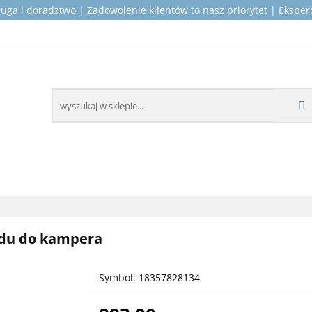
ługa i doradztwo | Zadowolenie klientów to nasz priorytet | Ekspe
OP PRODUKTY DLA KAMPERÓW
MONTAŻ I SERWIS
ICZNE
KONTAKT
O NAS
KAMPERÓW
MONTAŻ I SERWIS
WSPARCIE TECH
zdu do kampera
Symbol:
18357828134