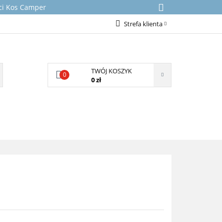
rci Kos Camper
Strefa klienta
Zaloguj się
Załóż konto
TWÓJ KOSZYK
0
Dodaj zgłoszenie
0 zł
Zgody cookies
NICZNE
KONTAKT
O NAS