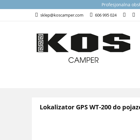
Profesjonalna obs
KATEGORIE
T
sklep@koscamper.com
606 995 024
WSPARCIE TECHN
KATEGORIE
TOP PRODUKTY DLA 
Lokalizator GPS WT-200 do poja