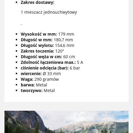
Zakres dostawy:
1 mieszacz jednouchwytowy
.
Wysokość w mm:
179 mm
Długość w mm:
180,7 mm
Długość wylotu:
154,6 mm
Zakres toczenia:
120°
Długość węża w cm:
60 cm
Zdolność łączeniowa max.:
5 A
ciśnienie odcięcia (bar):
6 bar
wiercenie:
Ø 33 mm
Waga:
290 gramów
barwa:
Metal
tworzywo:
Metal