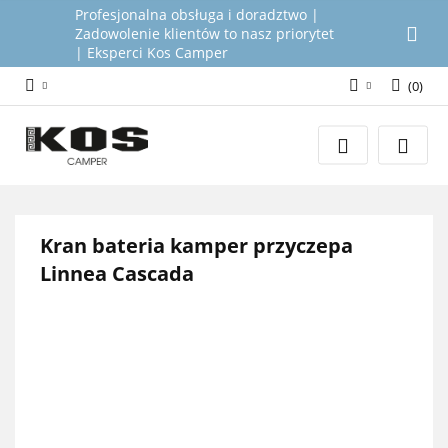
Profesjonalna obsługa i doradztwo |
Zadowolenie klientów to nasz priorytet
| Eksperci Kos Camper
(
0
)
Zaloguj się
Załóż konto
Dodaj zgłoszenie
Zgody cookies
Kran bateria kamper przyczepa
Linnea Cascada