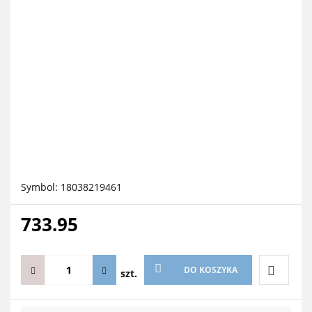
Symbol:
18038219461
733.95
DO KOSZYKA
szt.
Do