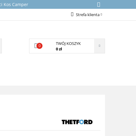
rci Kos Camper
Strefa klienta
Zaloguj się
Załóż konto
TWÓJ KOSZYK
0
Dodaj zgłoszenie
0 zł
Zgody cookies
NICZNE
KONTAKT
O NAS