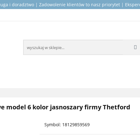
ługa i doradztwo | Zadowolenie klientów to nasz priorytet | Ekspe
OP PRODUKTY DLA KAMPERÓW
MONTAŻ I SERWIS
ICZNE
KONTAKT
O NAS
KAMPERÓW
MONTAŻ I SERWIS
WSPARCIE TECH
e model 6 kolor jasnoszary firmy Thetford
Symbol:
18129859569