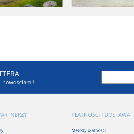
TTERA
mi nowościami!
Blaupunkt
PARTNERZY
PŁATNOŚCI I DOSTAWA
BR-Systems
zy
Metody płatności