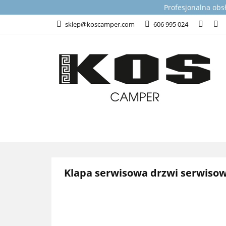
Profesjonalna obs
KATEGORIE
T
sklep@koscamper.com
606 995 024
WSPARCIE TECHN
KATEGORIE
TOP PRODUKTY DLA 
Klapa serwisowa drzwi serwisow