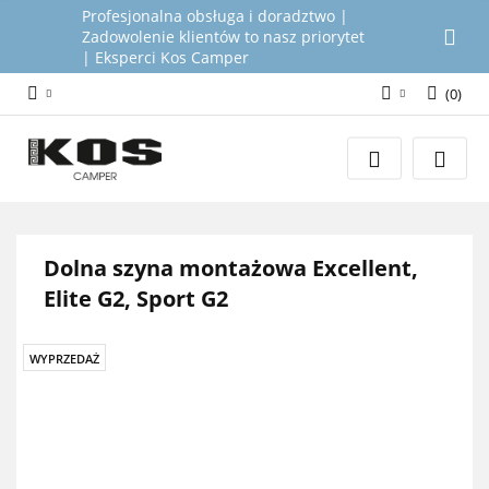
Profesjonalna obsługa i doradztwo |
Zadowolenie klientów to nasz priorytet
| Eksperci Kos Camper
(
0
)
Zaloguj się
Załóż konto
Dodaj zgłoszenie
Zgody cookies
Dolna szyna montażowa Excellent,
Elite G2, Sport G2
WYPRZEDAŻ