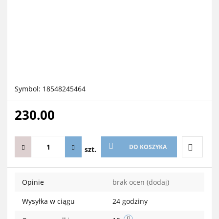
Symbol:
18548245464
230.00
DO KOSZYKA
szt.
Do
Opinie
brak ocen
(dodaj)
przechow
Wysyłka w ciągu
24 godziny