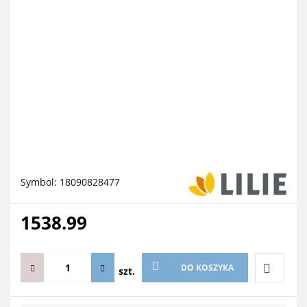
Symbol:
18090828477
1538.99
DO KOSZYKA
szt.
Do