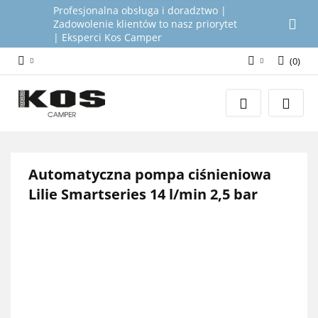
Profesjonalna obsługa i doradztwo |
Zadowolenie klientów to nasz priorytet
| Eksperci Kos Camper
(
0
)
Zaloguj się
Załóż konto
Dodaj zgłoszenie
Zgody cookies
Automatyczna pompa ciśnieniowa
Lilie Smartseries 14 l/min 2,5 bar